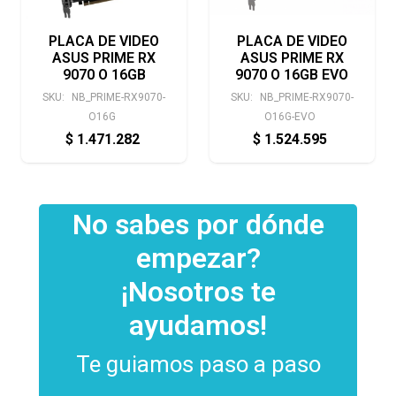
PLACA DE VIDEO
PLACA DE VIDEO
ASUS PRIME RX
ASUS PRIME RX
9070 O 16GB
9070 O 16GB EVO
SKU:
NB_PRIME-RX9070-
SKU:
NB_PRIME-RX9070-
O16G
O16G-EVO
$
1.471.282
$
1.524.595
No sabes por dónde
empezar?
¡Nosotros te
ayudamos!
Te guiamos paso a paso