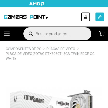
Búsqueda
de
productos
COMPONENTES DE PC
PLACAS DE VIDEO
PLACA DE VIDEO ZOTAC RTX5060TI 8GB TWIN EDGE OC
WHITE