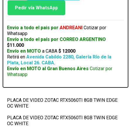
VIDEO
ZOTAC
Pedir vía WhatsApp
RTX5060TI
8GB
TWIN
Envio a todo el pais por
ANDREANI
Cotizar por
EDGE
Whatsapp
OC
Envío a todo el país por CORREO ARGENTINO
WHITE
$11.000
cantidad
Envío en MOTO
a CABA
$ 12000
Retirá en
Avenida Cabildo 2280, Galería Río de la
Plata, Local 26. CABA
.
Envío en MOTO al Gran Buenos Aires
Cotizar por
Whatsapp
PLACA DE VIDEO ZOTAC RTX5060TI 8GB TWIN EDGE
OC WHITE
PLACA DE VIDEO ZOTAC RTX5060TI 8GB TWIN EDGE
OC WHITE