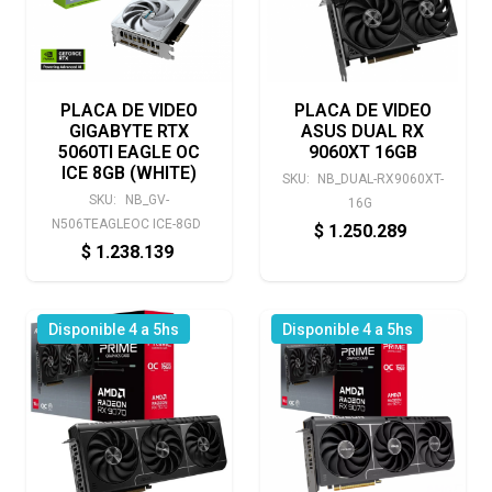
PLACA DE VIDEO
PLACA DE VIDEO
GIGABYTE RTX
ASUS DUAL RX
5060TI EAGLE OC
9060XT 16GB
ICE 8GB (WHITE)
SKU:
NB_DUAL-RX9060XT-
SKU:
NB_GV-
16G
N506TEAGLEOC ICE-8GD
$
1.250.289
$
1.238.139
Disponible 4 a 5hs
Disponible 4 a 5hs