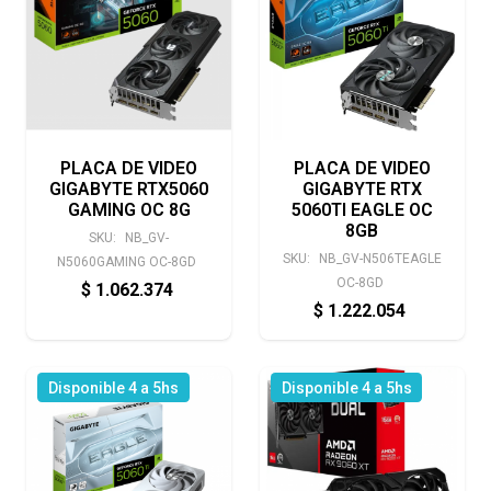
PLACA DE VIDEO
PLACA DE VIDEO
GIGABYTE RTX5060
GIGABYTE RTX
GAMING OC 8G
5060TI EAGLE OC
8GB
SKU:
NB_GV-
SKU:
NB_GV-N506TEAGLE
N5060GAMING OC-8GD
OC-8GD
$
1.062.374
$
1.222.054
Disponible 4 a 5hs
Disponible 4 a 5hs