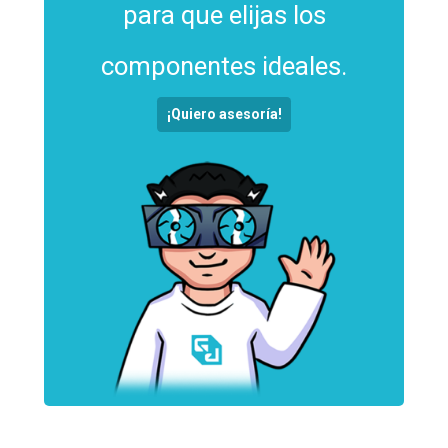
para que elijas los
componentes ideales.
¡Quiero asesoría!