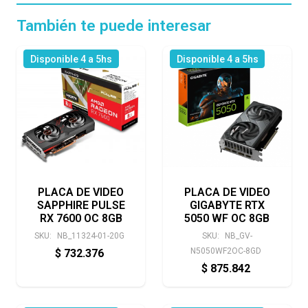
También te puede interesar
Disponible 4 a 5hs
Disponible 4 a 5hs
PLACA DE VIDEO
PLACA DE VIDEO
SAPPHIRE PULSE
GIGABYTE RTX
RX 7600 OC 8GB
5050 WF OC 8GB
SKU:
NB_11324-01-20G
SKU:
NB_GV-
N5050WF2OC-8GD
$
732.376
$
875.842