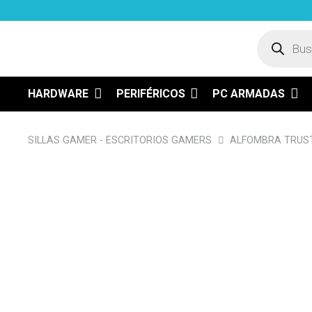
Búsqued
de
product
HARDWARE
PERIFÉRICOS
PC ARMADAS
SILLAS GAMER - ESCRITORIOS GAMERS
ALFOMBRA TRUST