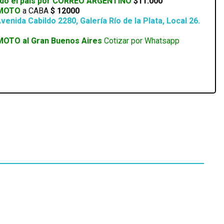
odo el país por CORREO ARGENTINO
$11.000
 MOTO
a CABA
$ 12000
venida Cabildo 2280, Galería Río de la Plata, Local 26.
MOTO al Gran Buenos Aires
Cotizar por Whatsapp
Disponible 4 a 5hs