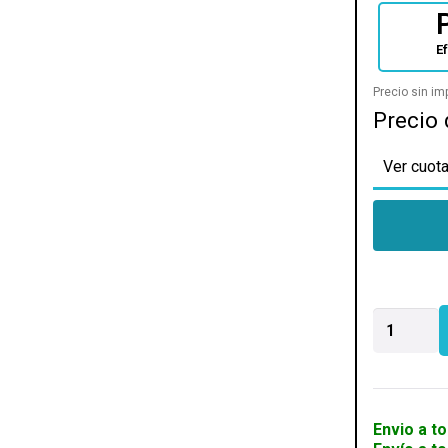
E
Precio sin i
Precio 
Ver cuota
ALFOMBR
TRUST
PARA
SILLA
GAMER
MIKA
Envio a to
cantidad