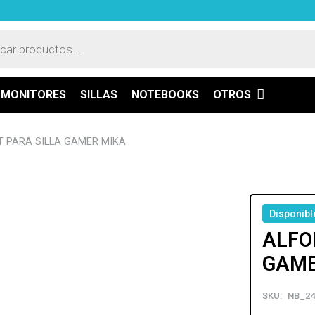
a
os
MONITORES
SILLAS
NOTEBOOKS
OTROS
 PARA SILLA GAMER MIKA
Disponibl
ALFO
GAME
SKU:
NB_24