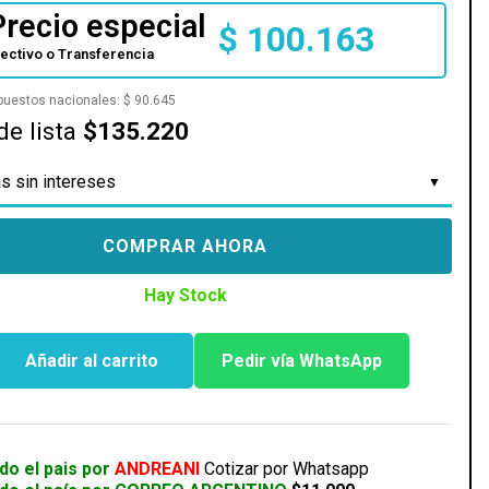
Precio especial
$
100.163
fectivo o Transferencia
mpuestos nacionales:
$
90.645
de lista
$135.220
s sin intereses
COMPRAR AHORA
Hay Stock
A
Añadir al carrito
Pedir vía WhatsApp
do el pais por
ANDREANI
Cotizar por Whatsapp