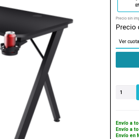
E
Precio sin i
Precio 
Ver cuota
ESCRITOR
TRUST
GXT700
OMNIUS
cantidad
Envío a to
Envío a t
Envío en