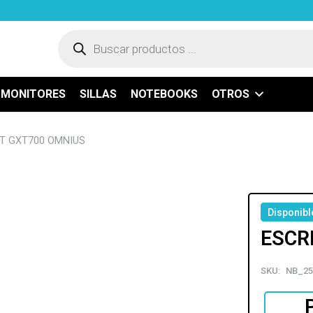
Búsqueda
de
productos
MONITORES
SILLAS
NOTEBOOKS
OTROS
ST GXT700 OMNIUS
Disponibl
ESCR
SKU:
NB_25