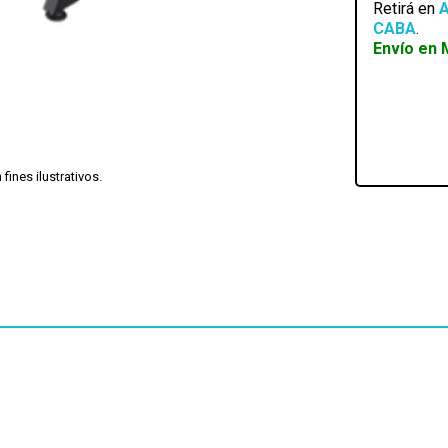
Retirá en
A
CABA
.
Envío en 
ines ilustrativos.
Disponible 4 a 5hs