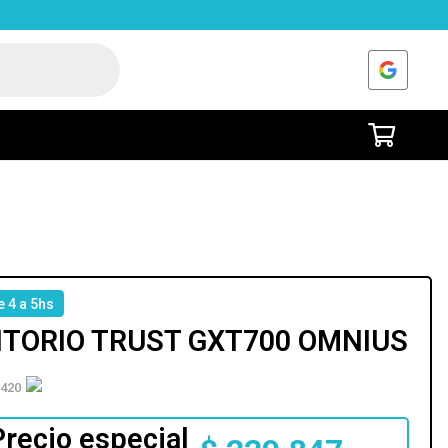
e 4 a 5hs
ITORIO TRUST GXT700 OMNIUS
420
Precio especial