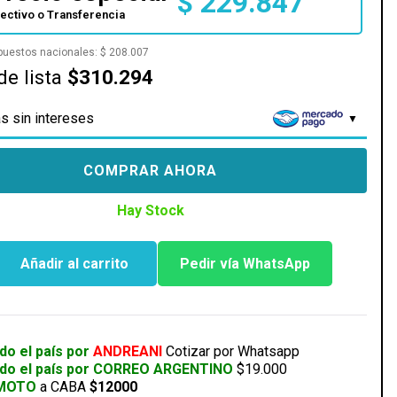
$
229.847
fectivo o Transferencia
mpuestos nacionales:
$
208.007
de lista
$310.294
s sin intereses
COMPRAR AHORA
Hay Stock
IO
Añadir al carrito
Pedir vía WhatsApp
do el país por
ANDREANI
Cotizar por Whatsapp
odo el país por CORREO ARGENTINO
$19.000
 MOTO
a CABA
$12000