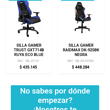
SILLA GAMER
SILLA GAMER
TRUST GXT714B
RAIDMAX DK-925BK
RUYA ECO BLUE
NEGRA
SKU:
NB_25131
SKU:
NB_DK-925BK
$
435.145
$
448.284
No sabes por dónde
empezar?
¡Nosotros te