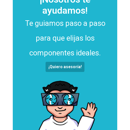
ayudamos!
Te guiamos paso a paso
para que elijas los
componentes ideales.
¡Quiero asesoría!