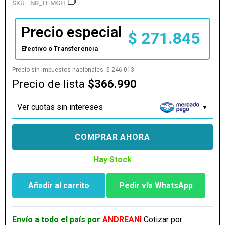
SKU:
NB_IT-MGH
Precio especial
$
271.845
Efectivo o Transferencia
Precio sin impuestos nacionales:
$
246.013
Precio de lista
$366.990
Ver cuotas sin intereses
COMPRAR AHORA
Hay Stock
Añadir al carrito
Pedir vía WhatsApp
INTELAID
ESCRITORIO
ERGONOMICO
Envío a todo el país por
ANDREANI
Cotizar por
HIDRAULICO