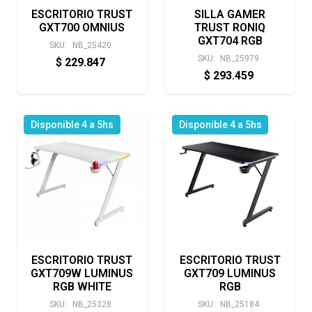
ESCRITORIO TRUST
SILLA GAMER
GXT700 OMNIUS
TRUST RONIQ
GXT704 RGB
SKU:
NB_25420
SKU:
NB_25979
$
229.847
$
293.459
Disponible 4 a 5hs
Disponible 4 a 5hs
ESCRITORIO TRUST
ESCRITORIO TRUST
GXT709W LUMINUS
GXT709 LUMINUS
RGB WHITE
RGB
SKU:
NB_25328
SKU:
NB_25184