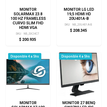
MONITOR
MONITOR LG LED
SOLARMAX 23.8
19,5 HDMI HD
100 HZ FRAMELESS
20U401A-B
CURVO SLIM FHD
SKU:
NB_20U401A-B
HDMI VGA
$
208.345
SKU:
NB_SX24C7
$
200.935
Disponible 4 a 5hs
Disponible 4 a 5hs
MONITOR
MONITOR 27 BENQ