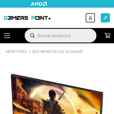
Búsqueda
de
productos
MONITORES
AOC MONITOR LED 24 24G42E