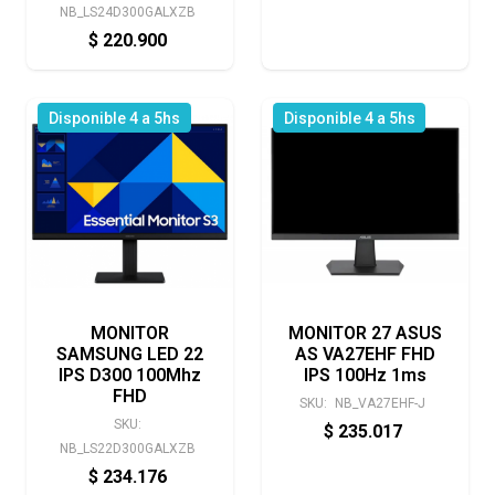
NB_LS24D300GALXZB
$
220.900
Disponible 4 a 5hs
Disponible 4 a 5hs
MONITOR
MONITOR 27 ASUS
SAMSUNG LED 22
AS VA27EHF FHD
IPS D300 100Mhz
IPS 100Hz 1ms
FHD
SKU:
NB_VA27EHF-J
SKU:
$
235.017
NB_LS22D300GALXZB
$
234.176