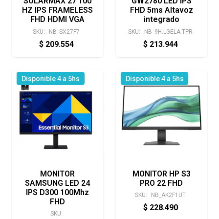
SOLARMAX 27 100
GW2780 LED IPS
HZ IPS FRAMELESS
FHD 5ms Altavoz
FHD HDMI VGA
integrado
SKU:
NB_SX27F7
SKU:
NB_9H.LGELA.TPR
$
209.554
$
213.944
Disponible 4 a 5hs
Disponible 4 a 5hs
MONITOR
MONITOR HP S3
SAMSUNG LED 24
PRO 22 FHD
IPS D300 100Mhz
SKU:
NB_AK2F1UT
FHD
$
228.490
SKU: