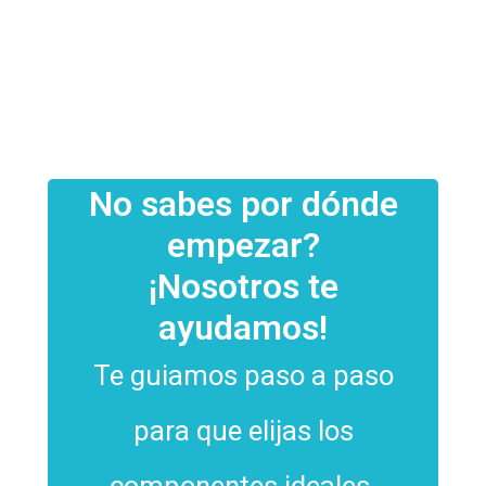
FHD
SKU:
NB_VA27EHF-J
SKU:
$
235.017
NB_LS22D300GALXZB
$
234.176
No sabes por dónde
empezar?
¡Nosotros te
ayudamos!
Te guiamos paso a paso
para que elijas los
componentes ideales.