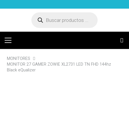
Búsqueda
de
productos
MONITORES
MONITOR 27 GAMER ZOWIE XL2731 LED TN FHD 144hz
Black eQualizer