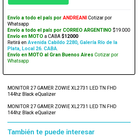
XL2731
LED
TN
Envío a todo el país por
ANDREANI
Cotizar por
FHD
Whatsapp
144hz
Envío a todo el país por CORREO ARGENTINO
$19.000
Black
Envío en MOTO
a CABA
$12000
eQualizer
Retirá en
Avenida Cabildo 2280, Galería Río de la
cantidad
Plata, Local 26. CABA
.
Envío en MOTO al Gran Buenos Aires
Cotizar por
Whatsapp
MONITOR 27 GAMER ZOWIE XL2731 LED TN FHD
144hz Black eQualizer
MONITOR 27 GAMER ZOWIE XL2731 LED TN FHD
144hz Black eQualizer
También te puede interesar