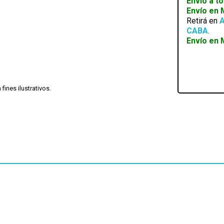
Envío a t
GAMING
Envío en
WIFI
Retirá en
A
cantidad
CABA
.
Envío en 
ines ilustrativos.
Disponible 4 a 5hs