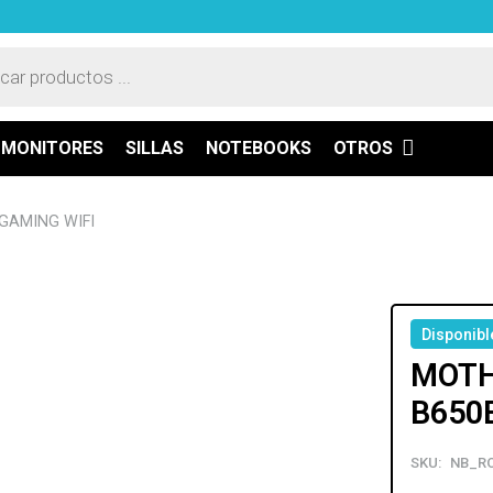
a
os
MONITORES
SILLAS
NOTEBOOKS
OTROS
GAMING WIFI
Disponibl
MOTH
B650
SKU:
NB_RO