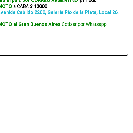
odo el país por CORREO ARGENTINO
$11.000
 MOTO
a CABA
$ 12000
venida Cabildo 2280, Galería Río de la Plata, Local 26.
MOTO al Gran Buenos Aires
Cotizar por Whatsapp
Disponible 4 a 5hs