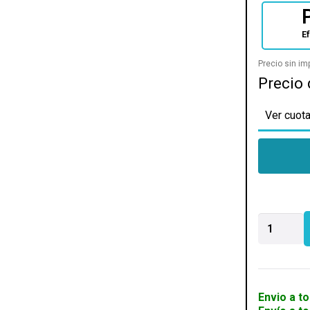
E
Precio sin i
Precio 
Ver cuota
MOTHER
ASUS
(AM5)
ROG
STRIX
B650E-
Envio a to
F