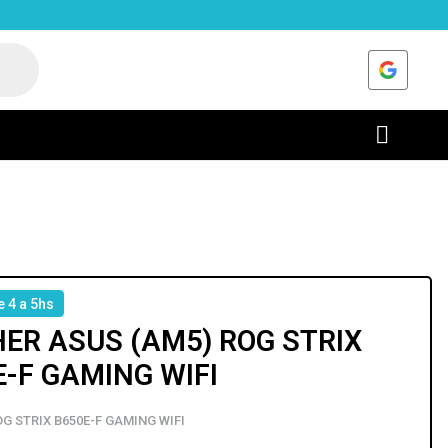
e 4 a 5hs
ER ASUS (AM5) ROG STRIX
E-F GAMING WIFI
G STRIX B650E-F GAMING WIFI