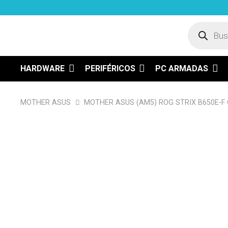
Búsqued
de
product
HARDWARE
PERIFÉRICOS
PC ARMADAS
MOTHER ASUS
MOTHER ASUS (AM5) ROG STRIX B650E-F 