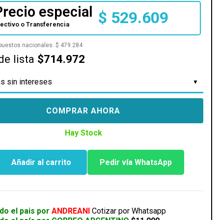
Precio especial
$
529.609
fectivo o Transferencia
mpuestos nacionales:
$
479.284
de lista
$714.972
s sin intereses
COMPRAR AHORA
Hay Stock
Añadir al carrito
Pedir vía WhatsApp
do el pais por
ANDREANI
Cotizar por Whatsapp