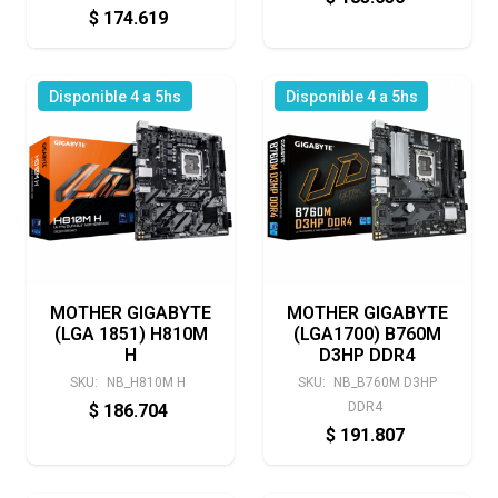
$
174.619
Disponible 4 a 5hs
Disponible 4 a 5hs
MOTHER GIGABYTE
MOTHER GIGABYTE
(LGA 1851) H810M
(LGA1700) B760M
H
D3HP DDR4
SKU:
NB_H810M H
SKU:
NB_B760M D3HP
DDR4
$
186.704
$
191.807