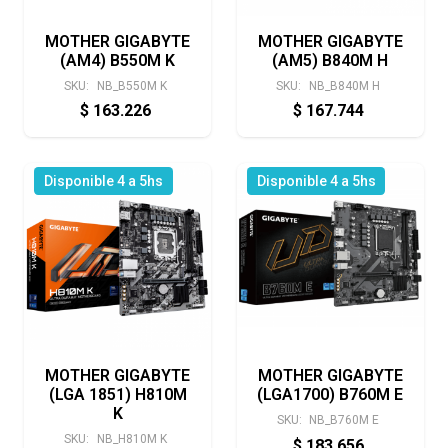
MOTHER GIGABYTE
MOTHER GIGABYTE
(AM4) B550M K
(AM5) B840M H
SKU:
NB_B550M K
SKU:
NB_B840M H
$
163.226
$
167.744
Disponible 4 a 5hs
Disponible 4 a 5hs
MOTHER GIGABYTE
MOTHER GIGABYTE
(LGA 1851) H810M
(LGA1700) B760M E
K
SKU:
NB_B760M E
SKU:
NB_H810M K
$
183.656