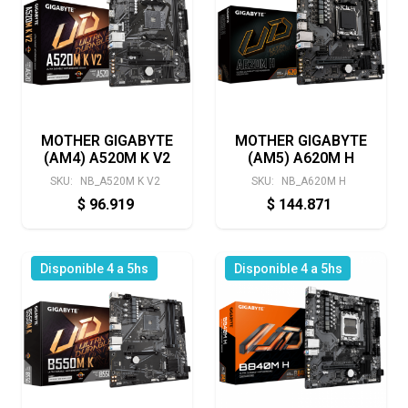
MOTHER GIGABYTE
MOTHER GIGABYTE
(AM4) A520M K V2
(AM5) A620M H
SKU:
NB_A520M K V2
SKU:
NB_A620M H
$
96.919
$
144.871
Disponible 4 a 5hs
Disponible 4 a 5hs