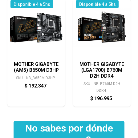
Disponible 4 a 5hs
Disponible 4 a 5hs
MOTHER GIGABYTE
MOTHER GIGABYTE
(AM5) B650M D3HP
(LGA1700) B760M
D2H DDR4
SKU:
NB_B650M D3HP
SKU:
NB_B760M D2H
$
192.347
DDR4
$
196.995
No sabes por dónde