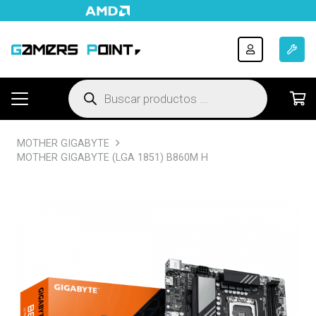
Búsqueda
de
productos
MOTHER GIGABYTE
MOTHER GIGABYTE (LGA 1851) B860M H