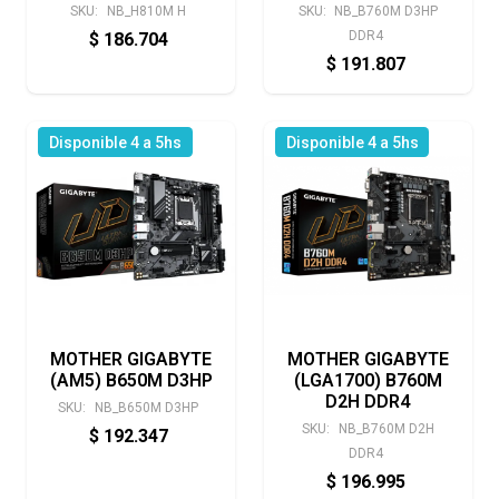
SKU:
NB_H810M H
SKU:
NB_B760M D3HP
DDR4
$
186.704
$
191.807
Disponible 4 a 5hs
Disponible 4 a 5hs
MOTHER GIGABYTE
MOTHER GIGABYTE
(AM5) B650M D3HP
(LGA1700) B760M
D2H DDR4
SKU:
NB_B650M D3HP
SKU:
NB_B760M D2H
$
192.347
DDR4
$
196.995