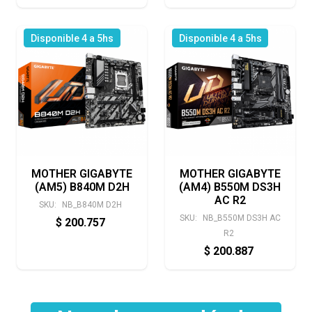
Disponible 4 a 5hs
Disponible 4 a 5hs
MOTHER GIGABYTE
MOTHER GIGABYTE
(AM5) B840M D2H
(AM4) B550M DS3H
AC R2
SKU:
NB_B840M D2H
SKU:
NB_B550M DS3H AC
$
200.757
R2
$
200.887