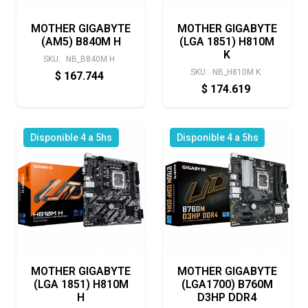
MOTHER GIGABYTE
MOTHER GIGABYTE
(AM5) B840M H
(LGA 1851) H810M
K
SKU:
NB_B840M H
SKU:
NB_H810M K
$
167.744
$
174.619
Disponible 4 a 5hs
Disponible 4 a 5hs
MOTHER GIGABYTE
MOTHER GIGABYTE
(LGA 1851) H810M
(LGA1700) B760M
H
D3HP DDR4