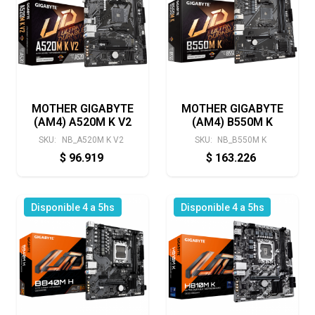
MOTHER GIGABYTE
MOTHER GIGABYTE
(AM4) A520M K V2
(AM4) B550M K
SKU:
NB_A520M K V2
SKU:
NB_B550M K
$
96.919
$
163.226
Disponible 4 a 5hs
Disponible 4 a 5hs