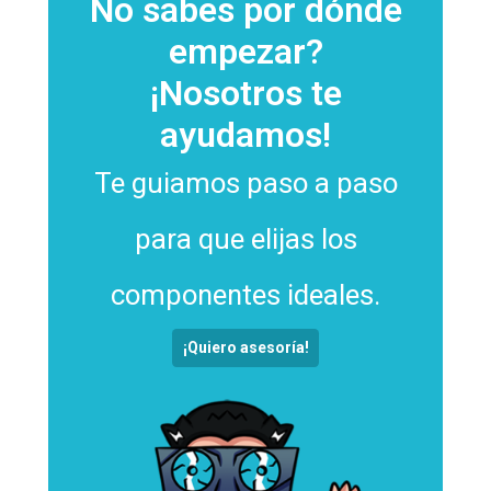
No sabes por dónde
empezar?
¡Nosotros te
ayudamos!
Te guiamos paso a paso
para que elijas los
componentes ideales.
¡Quiero asesoría!