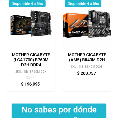
Disponible 4 a 5hs
Disponible 4 a 5hs
MOTHER GIGABYTE
MOTHER GIGABYTE
(LGA1700) B760M
(AM5) B840M D2H
D2H DDR4
SKU:
NB_B840M D2H
SKU:
NB_B760M D2H
$
200.757
DDR4
$
196.995
No sabes por dónde