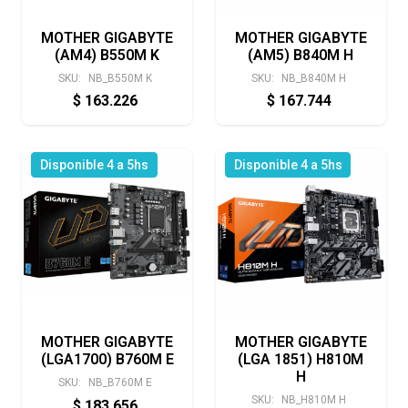
MOTHER GIGABYTE
MOTHER GIGABYTE
(AM4) B550M K
(AM5) B840M H
SKU:
NB_B550M K
SKU:
NB_B840M H
$
163.226
$
167.744
Disponible 4 a 5hs
Disponible 4 a 5hs
MOTHER GIGABYTE
MOTHER GIGABYTE
(LGA1700) B760M E
(LGA 1851) H810M
H
SKU:
NB_B760M E
SKU:
NB_H810M H
$
183.656