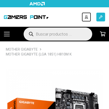
Búsqueda
de
productos
MOTHER GIGABYTE
MOTHER GIGABYTE (LGA 1851) H810M K