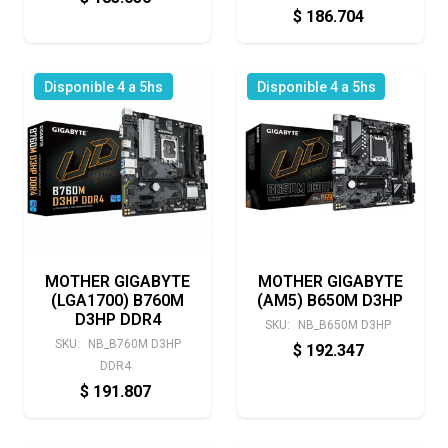
$
186.704
Disponible 4 a 5hs
Disponible 4 a 5hs
MOTHER GIGABYTE
MOTHER GIGABYTE
(LGA1700) B760M
(AM5) B650M D3HP
D3HP DDR4
SKU:
NB_B650M D3HP
SKU:
NB_B760M D3HP
$
192.347
DDR4
$
191.807