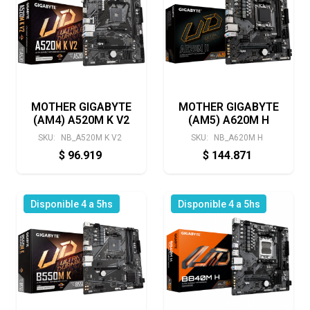
MOTHER GIGABYTE
MOTHER GIGABYTE
(AM4) A520M K V2
(AM5) A620M H
SKU:
NB_A520M K V2
SKU:
NB_A620M H
$
96.919
$
144.871
Disponible 4 a 5hs
Disponible 4 a 5hs