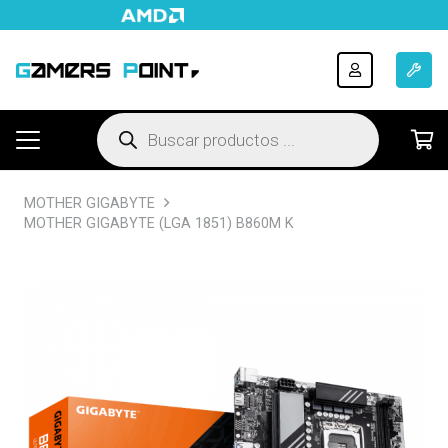
Búsqueda
de
productos
MOTHER GIGABYTE
MOTHER GIGABYTE (LGA 1851) B860M K