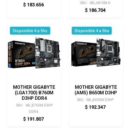
SKU:
NB_H810M H
$
183.656
$
186.704
Disponible 4 a 5hs
Disponible 4 a 5hs
MOTHER GIGABYTE
MOTHER GIGABYTE
(LGA1700) B760M
(AM5) B650M D3HP
D3HP DDR4
SKU:
NB_B650M D3HP
SKU:
NB_B760M D3HP
$
192.347
DDR4
$
191.807