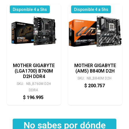
Disponible 4 a 5hs
Disponible 4 a 5hs
MOTHER GIGABYTE
MOTHER GIGABYTE
(LGA1700) B760M
(AM5) B840M D2H
D2H DDR4
SKU:
NB_B840M D2H
SKU:
NB_B760M D2H
$
200.757
DDR4
$
196.995
No sabes por dónde