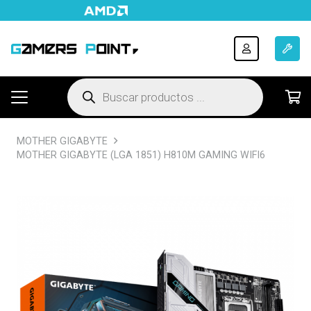
Búsqueda
de
productos
MOTHER GIGABYTE
MOTHER GIGABYTE (LGA 1851) H810M GAMING WIFI6