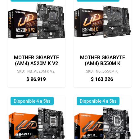
MOTHER GIGABYTE
MOTHER GIGABYTE
(AM4) A520M K V2
(AM4) B550M K
SKU:
NB_A520M K V2
SKU:
NB_B550M K
$
96.919
$
163.226
Disponible 4 a 5hs
Disponible 4 a 5hs