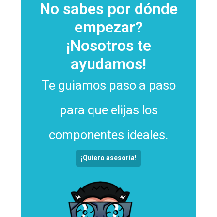
No sabes por dónde
empezar?
¡Nosotros te
ayudamos!
Te guiamos paso a paso
para que elijas los
componentes ideales.
¡Quiero asesoría!