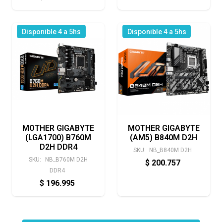
Disponible 4 a 5hs
Disponible 4 a 5hs
MOTHER GIGABYTE
MOTHER GIGABYTE
(LGA1700) B760M
(AM5) B840M D2H
D2H DDR4
SKU:
NB_B840M D2H
SKU:
NB_B760M D2H
$
200.757
DDR4
$
196.995