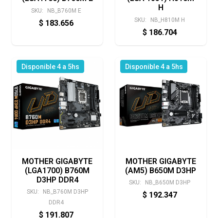
H
SKU:
NB_B760M E
SKU:
NB_H810M H
$
183.656
$
186.704
Disponible 4 a 5hs
Disponible 4 a 5hs
MOTHER GIGABYTE
MOTHER GIGABYTE
(LGA1700) B760M
(AM5) B650M D3HP
D3HP DDR4
SKU:
NB_B650M D3HP
SKU:
NB_B760M D3HP
$
192.347
DDR4
$
191.807