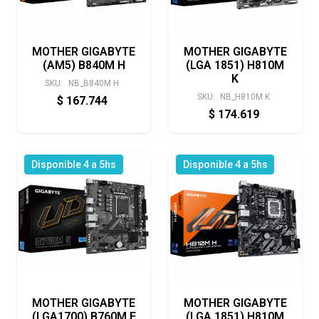
MOTHER GIGABYTE
MOTHER GIGABYTE
(AM5) B840M H
(LGA 1851) H810M
K
SKU:
NB_B840M H
SKU:
NB_H810M K
$
167.744
$
174.619
Disponible 4 a 5hs
Disponible 4 a 5hs
MOTHER GIGABYTE
MOTHER GIGABYTE
(LGA1700) B760M E
(LGA 1851) H810M