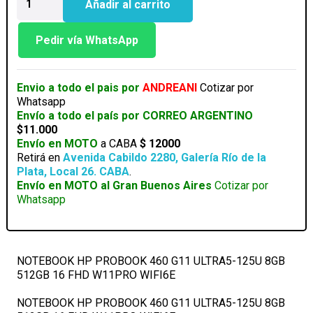
Añadir al carrito
HP
PROBOOK
460
Pedir vía WhatsApp
G11
ULTRA5-
125U
Envio a todo el pais por
ANDREANI
Cotizar por
8GB
Whatsapp
512GB
Envío a todo el país por CORREO ARGENTINO
16
$11.000
FHD
Envío en MOTO
a CABA
$ 12000
W11PRO
Retirá en
Avenida Cabildo 2280, Galería Río de la
WIFI6E
Plata, Local 26. CABA
.
cantidad
Envío en MOTO al Gran Buenos Aires
Cotizar por
Whatsapp
NOTEBOOK HP PROBOOK 460 G11 ULTRA5-125U 8GB
512GB 16 FHD W11PRO WIFI6E
NOTEBOOK HP PROBOOK 460 G11 ULTRA5-125U 8GB