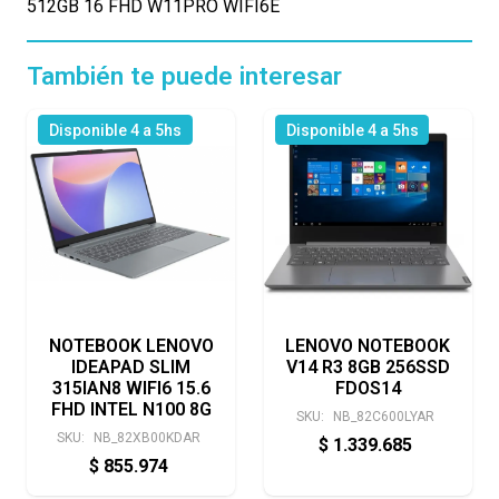
512GB 16 FHD W11PRO WIFI6E
También te puede interesar
Disponible 4 a 5hs
Disponible 4 a 5hs
NOTEBOOK LENOVO
LENOVO NOTEBOOK
IDEAPAD SLIM
V14 R3 8GB 256SSD
315IAN8 WIFI6 15.6
FDOS14
FHD INTEL N100 8G
SKU:
NB_82C600LYAR
SKU:
NB_82XB00KDAR
$
1.339.685
$
855.974