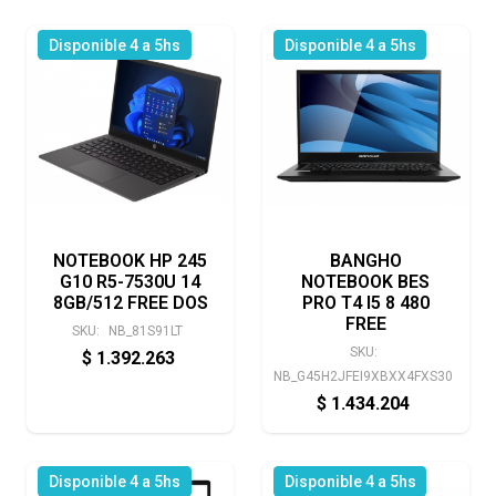
Disponible 4 a 5hs
Disponible 4 a 5hs
NOTEBOOK HP 245
BANGHO
G10 R5-7530U 14
NOTEBOOK BES
8GB/512 FREE DOS
PRO T4 I5 8 480
FREE
SKU:
NB_81S91LT
SKU:
$
1.392.263
NB_G45H2JFEI9XBXX4FXS30
$
1.434.204
Disponible 4 a 5hs
Disponible 4 a 5hs