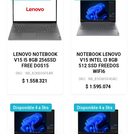
LENOVO NOTEBOOK
NOTEBOOK LENOVO
V15 I5 8GB 256SSD
V15 INTEL I3 8GB
FREE DOS15
512 SSD FREEDOS
WIFI6
SKU:
NB_82KB00F6AR
SKU:
NB_83GW004SAC
$
1.558.321
$
1.595.074
Disponible 4 a 5hs
Disponible 4 a 5hs