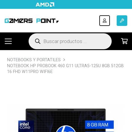
Búsqueda
de
productos
NOTEBOOKS Y PORTATILES
NOTEBOOK HP PROBOOK 460 G11 ULTRA5-125U 8GB 512GB
16 FHD W11PRO WIFI6E