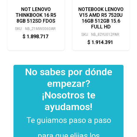
NOT LENOVO
NOTEBOOK LENOVO
THINKBOOK 16 R5
V15 AMD R5 7520U
8GB 512SD FDOS
16GB 512GB 15.6
FULL HD
SKU:
NB_21MW0060AR
SKU:
NB_82YU012PAR
$
1.898.717
$
1.914.391
No sabes por dónde
empezar?
¡Nosotros te
ayudamos!
Te guiamos paso a paso
para que elijas los