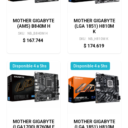
MOTHER GIGABYTE
MOTHER GIGABYTE
(AM5) B840M H
(LGA 1851) H810M
K
SKU:
NB_B840M H
SKU:
NB_H810M K
$
167.744
$
174.619
Disponible 4 a 5hs
Disponible 4 a 5hs
MOTHER GIGABYTE
MOTHER GIGABYTE
(LGA1700) B760M E
(LGA 1851) H810M