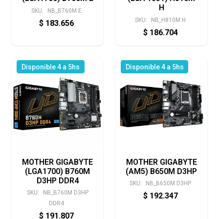
H
SKU:
NB_B760M E
SKU:
NB_H810M H
$
183.656
$
186.704
Disponible 4 a 5hs
Disponible 4 a 5hs
MOTHER GIGABYTE
MOTHER GIGABYTE
(LGA1700) B760M
(AM5) B650M D3HP
D3HP DDR4
SKU:
NB_B650M D3HP
SKU:
NB_B760M D3HP
$
192.347
DDR4
$
191.807