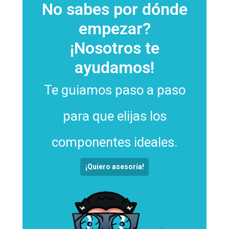
No sabes por dónde
empezar?
¡Nosotros te
ayudamos!
Te guiamos paso a paso
para que elijas los
componentes ideales.
¡Quiero asesoría!