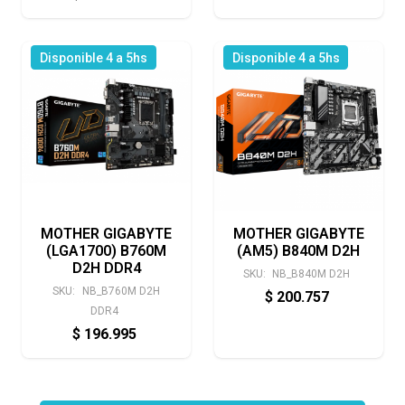
Disponible 4 a 5hs
Disponible 4 a 5hs
MOTHER GIGABYTE
MOTHER GIGABYTE
(LGA1700) B760M
(AM5) B840M D2H
D2H DDR4
SKU:
NB_B840M D2H
SKU:
NB_B760M D2H
$
200.757
DDR4
$
196.995