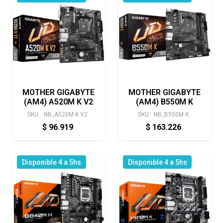
MOTHER GIGABYTE
MOTHER GIGABYTE
(AM4) A520M K V2
(AM4) B550M K
SKU:
NB_A520M K V2
SKU:
NB_B550M K
$
96.919
$
163.226
Disponible 4 a 5hs
Disponible 4 a 5hs