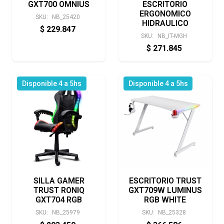
GXT700 OMNIUS
ESCRITORIO
ERGONOMICO
SKU:
NB_25420
HIDRAULICO
$
229.847
SKU:
NB_IT-MGH
$
271.845
Disponible 4 a 5hs
Disponible 4 a 5hs
SILLA GAMER
ESCRITORIO TRUST
TRUST RONIQ
GXT709W LUMINUS
GXT704 RGB
RGB WHITE
SKU:
NB_25979
SKU:
NB_25328