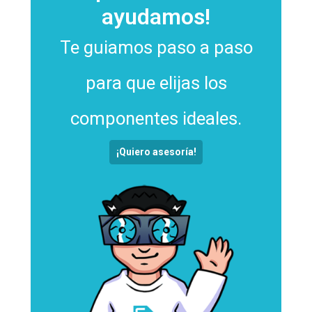
ayudamos!
Te guiamos paso a paso
para que elijas los
componentes ideales.
¡Quiero asesoría!