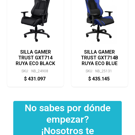
SILLA GAMER
SILLA GAMER
TRUST GXT714
TRUST GXT714B
RUYA ECO BLACK
RUYA ECO BLUE
SKU:
NB_24908
SKU:
NB_25131
$
431.097
$
435.145
No sabes por dónde
empezar?
¡Nosotros te