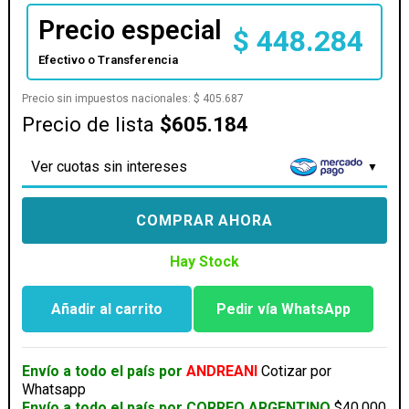
Precio especial
$
448.284
Efectivo o Transferencia
Precio sin impuestos nacionales:
$
405.687
Precio de lista
$605.184
Ver cuotas sin intereses
COMPRAR AHORA
Hay Stock
Añadir al carrito
Pedir vía WhatsApp
SILLA
GAMER
RAIDMAX
Envío a todo el país por
ANDREANI
Cotizar por
DK-
Whatsapp
925BK
Envío a todo el país por CORREO ARGENTINO
$40.000
NEGRA