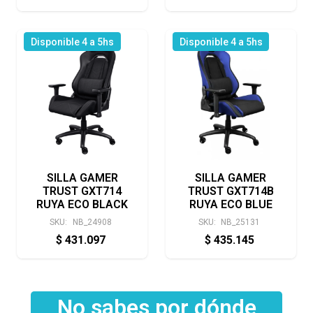
Disponible 4 a 5hs
Disponible 4 a 5hs
SILLA GAMER
SILLA GAMER
TRUST GXT714
TRUST GXT714B
RUYA ECO BLACK
RUYA ECO BLUE
SKU:
NB_24908
SKU:
NB_25131
$
431.097
$
435.145
No sabes por dónde