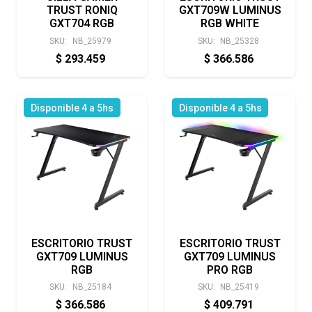
TRUST RONIQ
GXT709W LUMINUS
GXT704 RGB
RGB WHITE
SKU:
NB_25979
SKU:
NB_25328
$
293.459
$
366.586
Disponible 4 a 5hs
Disponible 4 a 5hs
ESCRITORIO TRUST
ESCRITORIO TRUST
GXT709 LUMINUS
GXT709 LUMINUS
RGB
PRO RGB
SKU:
NB_25184
SKU:
NB_25419
$
366.586
$
409.791