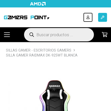
Búsqueda
de
productos
SILLAS GAMER - ESCRITORIOS GAMERS
SILLA GAMER RAIDMAX DK-925WT BLANCA