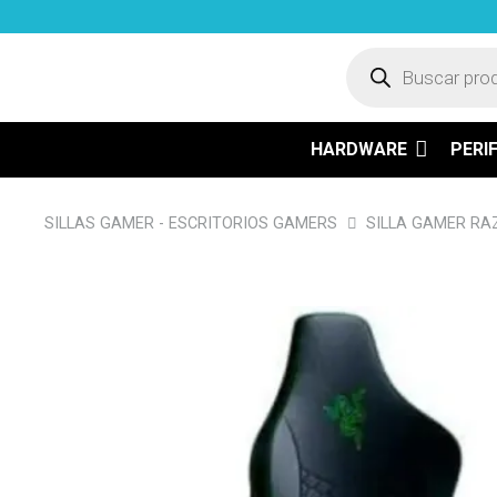
Búsqueda
de
productos
HARDWARE
PERI
SILLAS GAMER - ESCRITORIOS GAMERS
SILLA GAMER RAZ