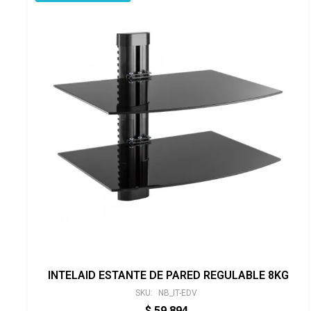
INTELAID ESTANTE DE PARED REGULABLE 8KG
SKU:
NB_IT-EDV
$
59.894