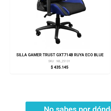
SILLA GAMER TRUST GXT714B RUYA ECO BLUE
SKU:
NB_25131
$
435.145
No sabes por dón