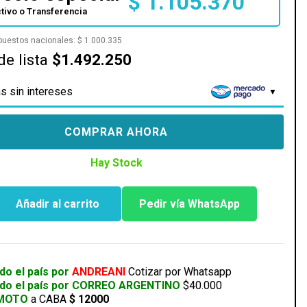
$
1.105.370
tivo o Transferencia
mpuestos nacionales:
$
1.000.335
de lista
$1.492.250
s sin intereses
COMPRAR AHORA
Hay Stock
Añadir al carrito
Pedir vía WhatsApp
do el país por
ANDREANI
Cotizar por Whatsapp
odo el país por CORREO ARGENTINO
$40.000
 MOTO
a CABA
$ 12000