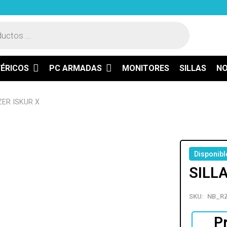
FÉRICOS
PC ARMADAS
MONITORES
SILLAS
N
ER ISKUR X
Disponibl
SILL
SKU:
NB_RZ
P