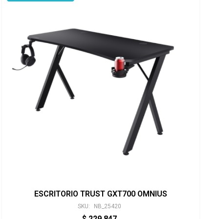
ESCRITORIO TRUST GXT700 OMNIUS
SKU:
NB_25420
$
229.847