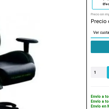
Efec
Precio sin i
Precio 
Ver cuota
SILLA
GAMER
RAZER
ISKUR
X
cantidad
Envío a to
Envío a t
Envío en