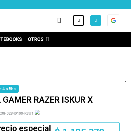
OTEBOOKS
OTROS
e 4 a 5hs
A GAMER RAZER ISKUR X
38-02840100-R3U1
recio especial