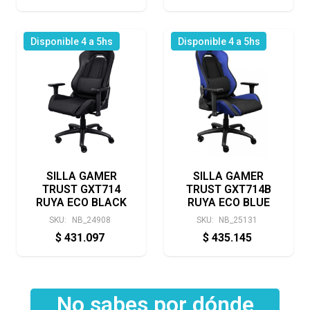
Disponible 4 a 5hs
Disponible 4 a 5hs
SILLA GAMER
SILLA GAMER
TRUST GXT714
TRUST GXT714B
RUYA ECO BLACK
RUYA ECO BLUE
SKU:
NB_24908
SKU:
NB_25131
$
431.097
$
435.145
No sabes por dónde