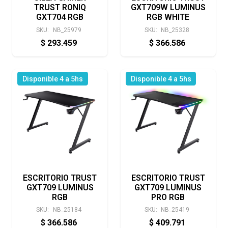
TRUST RONIQ
GXT709W LUMINUS
GXT704 RGB
RGB WHITE
SKU:
NB_25979
SKU:
NB_25328
$
293.459
$
366.586
Disponible 4 a 5hs
Disponible 4 a 5hs
ESCRITORIO TRUST
ESCRITORIO TRUST
GXT709 LUMINUS
GXT709 LUMINUS
RGB
PRO RGB
SKU:
NB_25184
SKU:
NB_25419
$
366.586
$
409.791